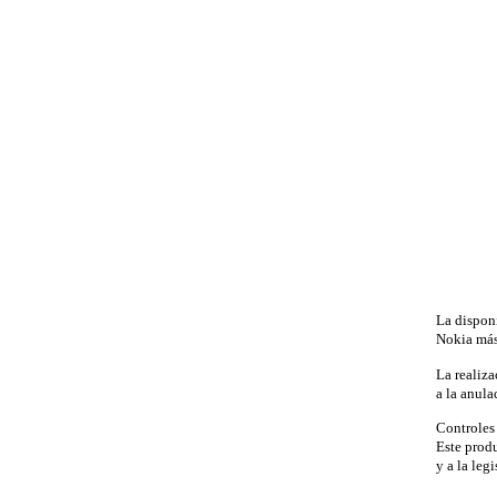
La disponi
Nokia más
La realiza
a la anula
Controles
Este prod
y a la leg