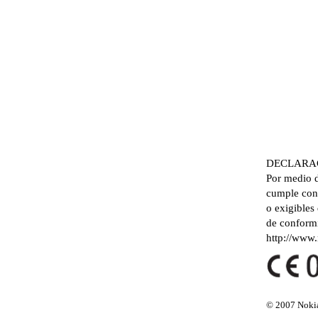
DECLARA
Por medio 
cumple con 
o exigibles
de conformi
http://www
© 2007 Nokia