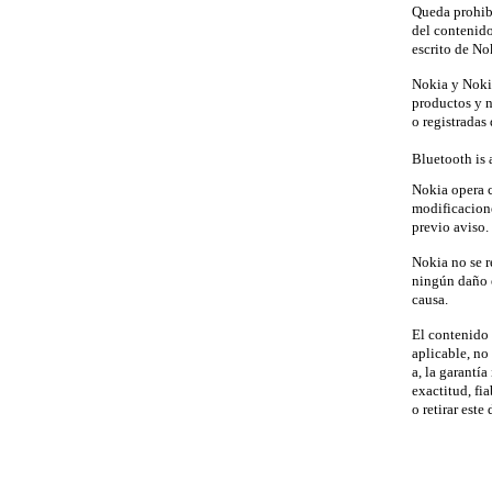
Queda prohibi
del contenido
escrito de No
Nokia y Nokia
productos y 
o registradas 
Bluetooth is 
Nokia opera c
modificacione
previo aviso.
Nokia no se r
ningún daño e
causa.
El contenido 
aplicable, no 
a, la garantí
exactitud, fi
o retirar est