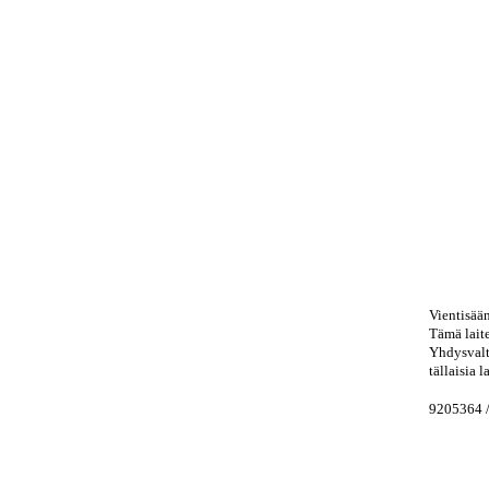
Vientisää
Tämä laite
Yhdysvalt
tällaisia 
9205364 /