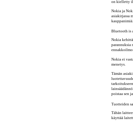
on kielletty 
Nokia ja Nok
asiakirjassa 
kauppanimiä
Bluetooth is 
Nokia kehittä
parannuksia m
ennakkoilmoi
Nokia ei vast
menetys.
Tämän asiakir
luotettavuude
tarkoitukseen
lainsäädännöl
poistaa sen ja
Tuotteiden sa
Tähän laitte
käyttää laitet