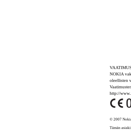
VAATIMU
NOKIA vakuu
oleellisten
Vaatimuste
http://www.
© 2007 Nokia
Tämän asiakir